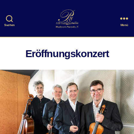
Suchen
Menü
Musikverein
Pasewalk
e.V.
Eröffnungskonzert