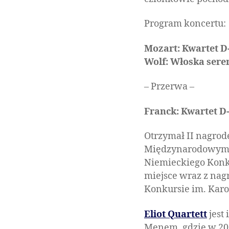
Program koncertu:
Mozart: Kwartet D
Wolf: Włoska ser
– Przerwa –
Franck: Kwartet D
Otrzymał II nagrod
Międzynarodowym 
Niemieckiego Konku
miejsce wraz z nag
Konkursie im. Kar
Eliot Quartett
jest
Menem, gdzie w 201