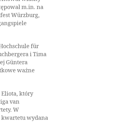
ępował m.in. na
tfest Würzburg,
gangspiele
 Hochschule für
uchbergera i Tima
iej Güntera
datkowe ważne
Eliota, który
iga van
rtety. W
a kwartetu wydana