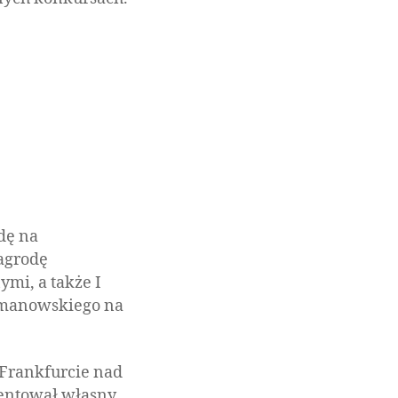
dę na
agrodę
mi, a także I
zymanowskiego na
 Frankfurcie nad
zentował własny