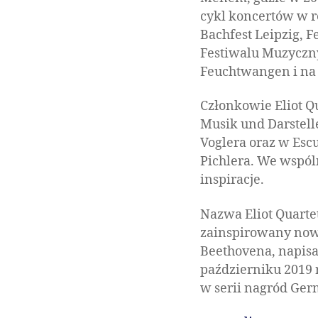
cykl koncertów w 
Bachfest Leipzig, 
Festiwalu Muzyczny
Feuchtwangen i na
Członkowie Eliot Q
Musik und Darstel
Voglera oraz w Esc
Pichlera. We wspól
inspiracje.
Nazwa Eliot Quartet
zainspirowany no
Beethovena, napisał
październiku 2019 
w serii nagród Ger