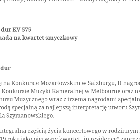
-dur KV 575
enada na kwartet smyczkowy
-dur
ę na Konkursie Mozartowskim w Salzburgu, II nagro
Konkursie Muzyki Kameralnej w Melbourne oraz n
rsu Muzycznego wraz z trzema nagrodami specjalny
rodą specjalną za najlepszą interpretację utworu S
ola Szymanowskiego.
 integralną częścią życia koncertowego w rodzinnym
9 roku jako pierwszy kwartet „in residence” zapre