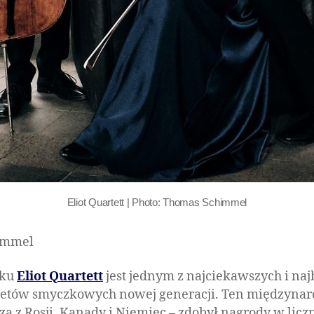
Eliot Quartett | Photo: Thomas Schimmel
timmel
oku
Eliot Quartett
jest jednym z najciekawszych i naj
tetów smyczkowych nowej generacji. Ten międzynaro
ą z Rosji, Kanady i Niemiec – zdobył nagrody w lic