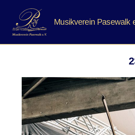
Musikverein Pasewalk e
Musikverein
Pasewalk
e.V.
2