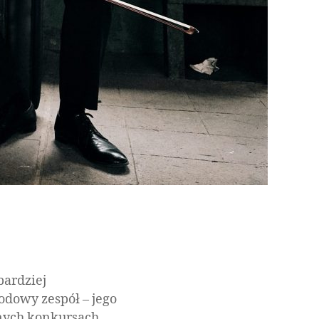
bardziej
dowy zespół – jego
znych konkursach.