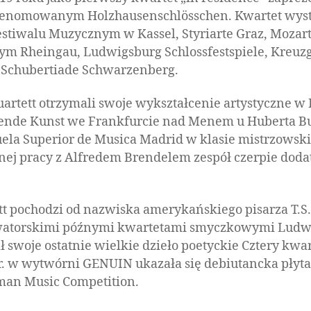
renomowanym Holzhausenschlösschen. Kwartet wyst
Festiwalu Muzycznym w Kassel, Styriarte Graz, Mozar
m Rheingau, Ludwigsburg Schlossfestspiele, Kreuz
 Schubertiade Schwarzenberg.
uartett otrzymali swoje wykształcenie artystyczne w
lende Kunst we Frankfurcie nad Menem u Huberta B
uela Superior de Musica Madrid w klasie mistrzowsk
nej pracy z Alfredem Brendelem zespół czerpie do
t pochodzi od nazwiska amerykańskiego pisarza T.S. 
watorskimi późnymi kwartetami smyczkowymi Ludw
 swoje ostatnie wielkie dzieło poetyckie Cztery kwa
r. w wytwórni GENUIN ukazała się debiutancka płyt
man Music Competition.