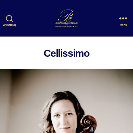
Wyszukaj
Menu
Musikverein
Pasewalk
e.V.
Cellissimo