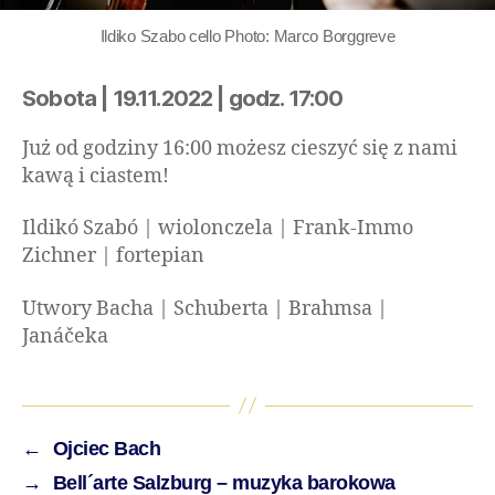
Ildiko Szabo cello Photo: Marco Borggreve
Sobota | 19.11.2022 | godz. 17:00
Już od godziny 16:00 możesz cieszyć się z nami
kawą i ciastem!
Ildikó Szabó | wiolonczela | Frank-Immo
Zichner | fortepian
Utwory Bacha | Schuberta | Brahmsa |
Janáčeka
←
Ojciec Bach
→
Bell´arte Salzburg – muzyka barokowa