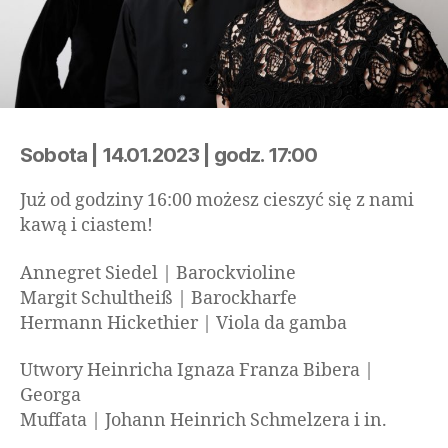
Sobota | 14.01.2023 | godz. 17:00
Już od godziny 16:00 możesz cieszyć się z nami
kawą i ciastem!
Annegret Siedel | Barockvioline
Margit Schultheiß | Barockharfe
Hermann Hickethier | Viola da gamba
Utwory Heinricha Ignaza Franza Bibera |
Georga
Muffata | Johann Heinrich Schmelzera i in.