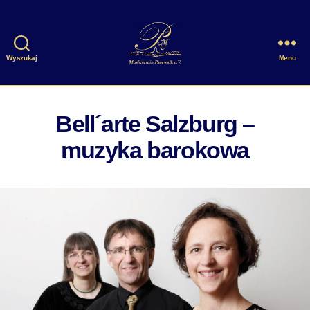
Wyszukaj
Menu
Musikverein
Pasewalk
e.V.
Bell´arte Salzburg –
muzyka barokowa